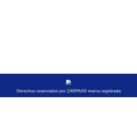
PHASELLUS LIGULA VELIT
Photography
Por
zarpax
abril 11, 2013
Deja un comentario
Nam id sem quis mauris porttitor conse quat id
vitae dolor. Phasellus ligula velit molestie rhoncus
ullamcorper mauris ultricies mi at pharetra.
Derechos reservados por ZARPAX® marca registrada