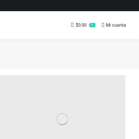
$
0.00
Mi cuenta
0