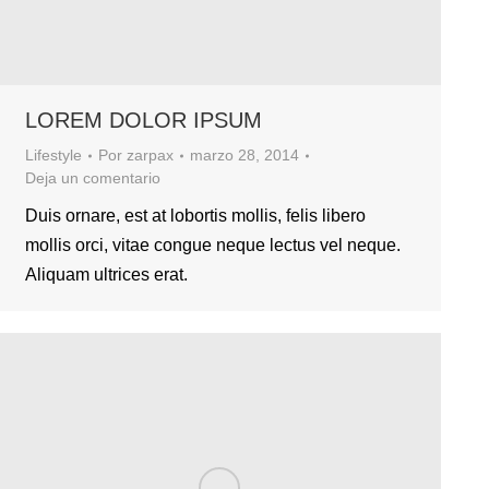
LOREM DOLOR IPSUM
Lifestyle
Por
zarpax
marzo 28, 2014
Deja un comentario
Duis ornare, est at lobortis mollis, felis libero
mollis orci, vitae congue neque lectus vel neque.
Aliquam ultrices erat.