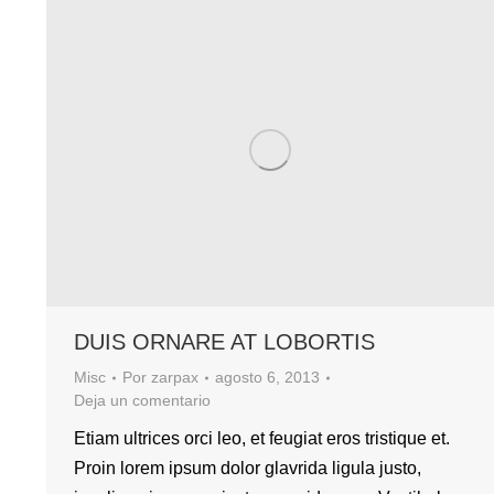
DUIS ORNARE AT LOBORTIS
Misc
Por
zarpax
agosto 6, 2013
Deja un comentario
Etiam ultrices orci leo, et feugiat eros tristique et.
Proin lorem ipsum dolor glavrida ligula justo,