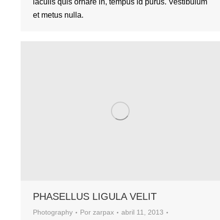
iaculis quis ornare in, tempus id purus. Vestibulum
et metus nulla.
PHASELLUS LIGULA VELIT
Photography
Por
zarpax
abril 11, 2013