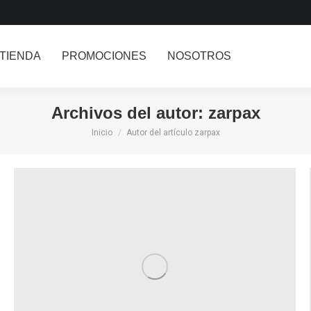
TIENDA
PROMOCIONES
NOSOTROS
Archivos del autor:
zarpax
Inicio
Autor del artículo zarpax
Estás aquí: