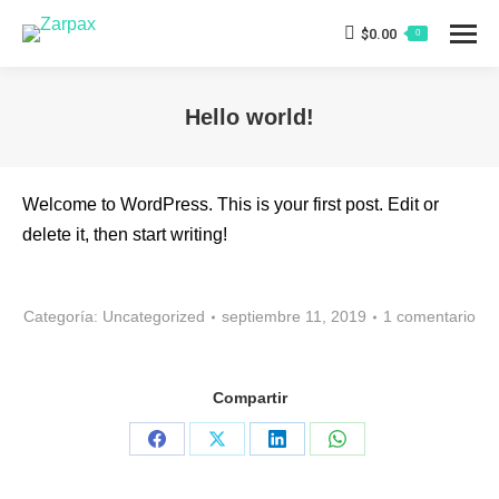
$
0.00
0
Hello world!
Estás aquí:
Welcome to WordPress. This is your first post. Edit or
delete it, then start writing!
Categoría:
Uncategorized
septiembre 11, 2019
1 comentario
Compartir
Share
Share
Share
Share
on
on
on
on