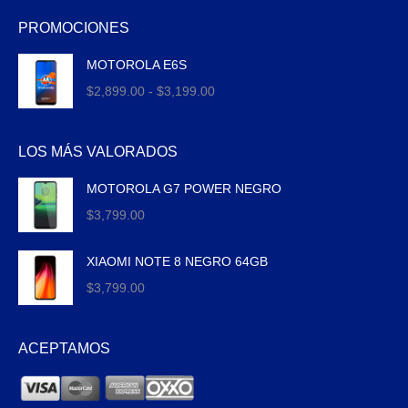
PROMOCIONES
MOTOROLA E6S
Rango
$
2,899.00
-
$
3,199.00
de
precios:
LOS MÁS VALORADOS
desde
$2,899.00
MOTOROLA G7 POWER NEGRO
hasta
$
3,799.00
$3,199.00
XIAOMI NOTE 8 NEGRO 64GB
$
3,799.00
ACEPTAMOS