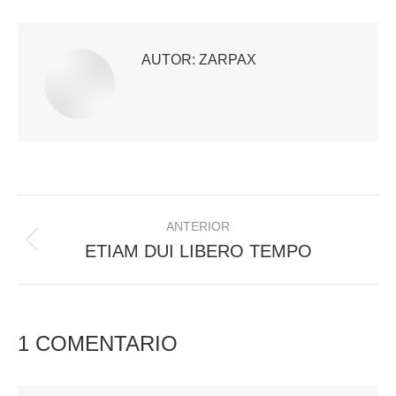
Facebook
X
LinkedIn
WhatsApp
AUTOR:
ZARPAX
NAVEGACIÓN
ANTERIOR
ENTRE
ETIAM DUI LIBERO TEMPO
Publicación
anterior:
PUBLICACIONES
1 COMENTARIO