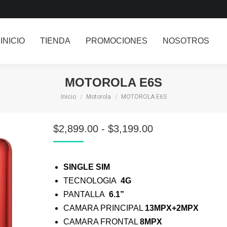
INICIO
TIENDA
PROMOCIONES
NOSOTROS
MOTOROLA E6S
Inicio
Motorola
MOTOROLA E6S
Estás aquí:
RANGO
$
2,899.00
-
$
3,199.00
DE
PRECIOS:
DESDE
SINGLE SIM
$2,899.00
TECNOLOGIA
4G
HASTA
PANTALLA
6.1”
$3,199.00
CAMARA PRINCIPAL
13MPX+2MPX
CAMARA FRONTAL
8MPX