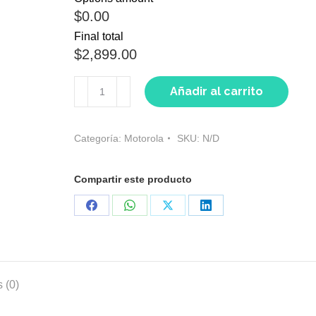
$0.00
Final total
$2,899.00
MOTOROLA
Añadir al carrito
E6S
cantidad
Categoría:
Motorola
SKU:
N/D
Compartir este producto
Share
Share
Share
Share
on
on
on
on
Facebook
WhatsApp
X
LinkedIn
 (0)