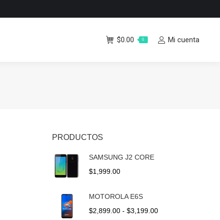
$
0.00
Mi cuenta
0
PRODUCTOS
SAMSUNG J2 CORE
$
1,999.00
MOTOROLA E6S
Rango
$
2,899.00
-
$
3,199.00