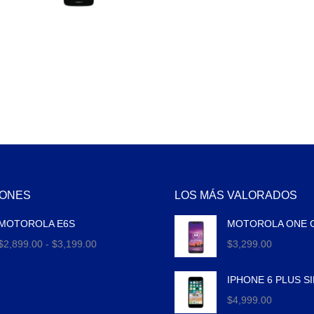
ONES
LOS MÁS VALORADOS
MOTOROLA E6S
MOTOROLA ONE 
Rango
$
2,899.00
-
$
3,199.00
$
3,299.00
de
precios:
IPHONE 6 PLUS S
desde
$
4,999.00
$2,899.00