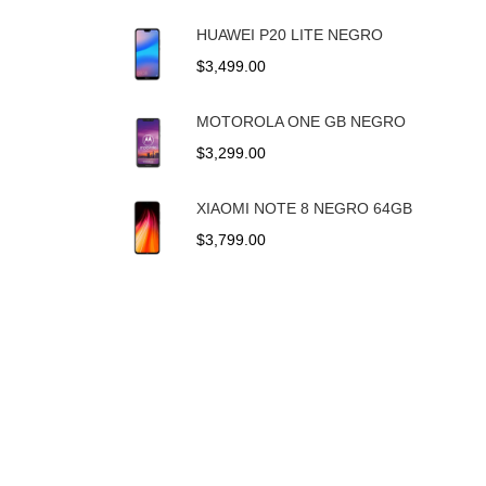
de
precios:
HUAWEI P20 LITE NEGRO
desde
$
3,499.00
$2,899.00
hasta
MOTOROLA ONE GB NEGRO
$3,199.00
$
3,299.00
XIAOMI NOTE 8 NEGRO 64GB
$
3,799.00