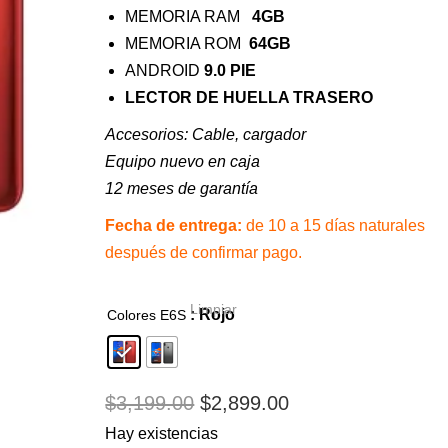
MEMORIA RAM
4GB
MEMORIA ROM
64GB
ANDROID
9.0 PIE
LECTOR DE HUELLA TRASERO
Accesorios: C
able, cargador
Equipo nuevo en caja
12 meses de garantía
Fecha de entrega:
de 10 a 15 días naturales
después de confirmar pago.
Limpiar
: Rojo
Colores E6S
EL
EL
$
3,199.00
$
2,899.00
PRECIO
PRECIO
Hay existencias