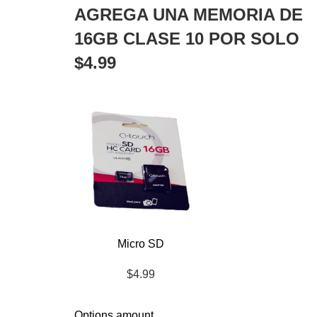
ORIGINAL
ACTUAL
AGREGA UNA MEMORIA DE
ERA:
ES:
$3,199.00.
$2,899.00.
16GB CLASE 10 POR SOLO
$4.99
Micro SD
$4.99
Options amount