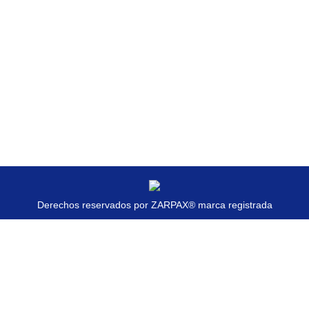
CURABITUR UT ALIQUAM ARCU
Photography
Por
zarpax
agosto 5, 2013
Deja un comentario
Hitrices orci leo, et feugiat eros tristique et. Proin
ligula iaculis quis ornare id purus. Vestib etus
atiam gravida felis nec ullam corper sem.
Derechos reservados por ZARPAX® marca registrada