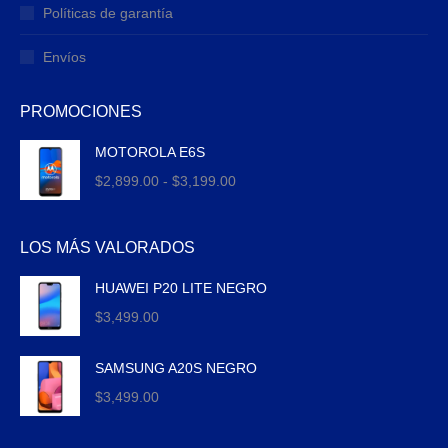
Políticas de garantía
Envíos
PROMOCIONES
MOTOROLA E6S
Rango
$
2,899.00
-
$
3,199.00
de
precios:
LOS MÁS VALORADOS
desde
$2,899.00
HUAWEI P20 LITE NEGRO
hasta
$
3,499.00
$3,199.00
SAMSUNG A20S NEGRO
$
3,499.00