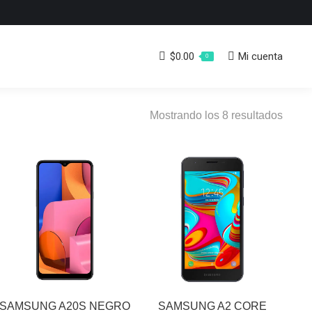
$
0.00
Mi cuenta
0
Orde
Mostrando los 8 resultados
por
los
últim
SAMSUNG A20S NEGRO
SAMSUNG A2 CORE