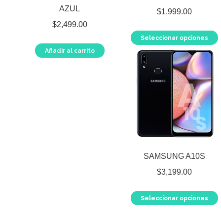
AZUL
$
1,999.00
$
2,499.00
Seleccionar opciones
Añadir al carrito
t
m
v
SAMSUNG A10S
e
$
3,199.00
l
Seleccionar opciones