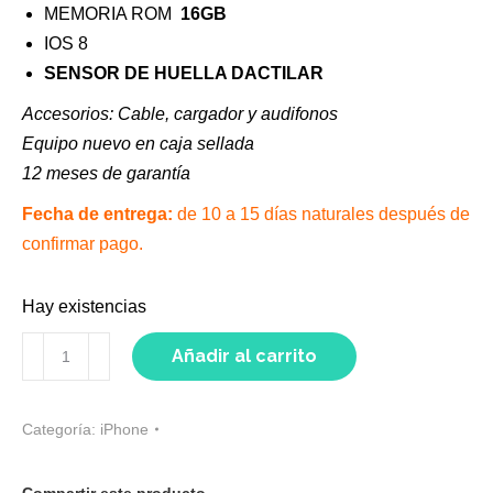
MEMORIA ROM
16GB
IOS 8
SENSOR DE HUELLA DACTILAR
Accesorios: C
able, cargador y audifonos
Equipo nuevo en caja sellada
12 meses de garantía
Fecha de entrega:
de 10 a 15 días naturales después de
confirmar pago.
Hay existencias
IPHONE
Añadir al carrito
6
PLUS
Categoría:
iPhone
SILVER
16GB
Compartir este producto