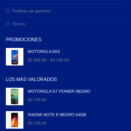
Políticas de garantía
Envíos
PROMOCIONES
MOTOROLA E6S
Rango
$
2,899.00
-
$
3,199.00
de
precios:
LOS MÁS VALORADOS
desde
$2,899.00
MOTOROLA G7 POWER NEGRO
hasta
$
3,799.00
$3,199.00
XIAOMI NOTE 8 NEGRO 64GB
$
3,799.00