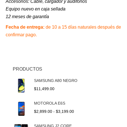
Accesorios: C
able, cargador y audifonos
Equipo nuevo en caja sellada
12 meses de garantía
Fecha de entrega:
de 10 a 15 días naturales después de
confirmar pago.
PRODUCTOS
SAMSUNG A80 NEGRO
$
11,499.00
MOTOROLA E6S
Rango
$
2,899.00
-
$
3,199.00
de
precios:
SAMSUNG J2 CORE